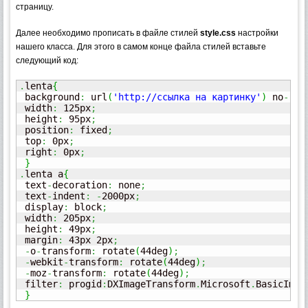
страницу.
Далее необходимо прописать в файле стилей
style.css
настройки
нашего класса. Для этого в самом конце файла стилей вставьте
следующий код:
.
lenta
{
 background
:
 url
(
'http://ссылка на картинку'
)
 no
-
rep
 width
:
 125px
;
 height
:
 95px
;
 position
:
 fixed
;
 top
:
 0px
;
 right
:
 0px
;
}
.
lenta a
{
 text
-
decoration
:
 none
;
 text
-
indent
:
-
2000px
;
 display
:
 block
;
 width
:
 205px
;
 height
:
 49px
;
 margin
:
 43px 2px
;
-
o
-
transform
:
 rotate
(
44deg
)
;
-
webkit
-
transform
:
 rotate
(
44deg
)
;
-
moz
-
transform
:
 rotate
(
44deg
)
;
 filter
:
 progid
:
DXImageTransform
.
Microsoft
.
BasicImag
}