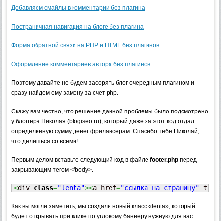
Добавляем смайлы в комментарии без плагина
Постраничная навигация на блоге без плагина
Форма обратной связи на PHP и HTML без плагинов
Оформление комментариев автора без плагинов
Поэтому давайте не будем засорять блог очередным плагином и
сразу найдем ему замену за счет php.
Скажу вам честно, что решение данной проблемы было подсмотрено
у блоггера Николая (blogiseo.ru), который даже за этот код отдал
определенную сумму денег фрилансерам. Спасибо тебе Николай,
что делишься со всеми!
Первым делом вставьте следующий код в файле
footer.php
перед
закрывающим тегом </body>.
<
div 
class
=
"lenta"
><
a href
=
"ссылка на страницу"
 targ
Как вы могли заметить, мы создали новый класс «lenta», который
будет открывать при клике по угловому баннеру нужную для нас