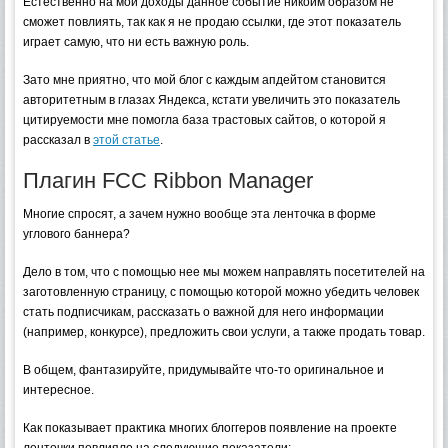
Естественно на мои доходы данное событие никоим образом не
сможет повлиять, так как я не продаю ссылки, где этот показатель
играет самую, что ни есть важную роль.
Зато мне приятно, что мой блог с каждым апдейтом становится
авторитетным в глазах Яндекса, кстати увеличить это показатель
цитируемости мне помогла база трастовых сайтов, о которой я
рассказал в
этой статье
.
Плагин FCC Ribbon Manager
Многие спросят, а зачем нужно вообще эта ленточка в форме
углового баннера?
Дело в том, что с помощью нее мы можем направлять посетителей на
заготовленную страницу, с помощью которой можно убедить человек
стать подписчикам, рассказать о важной для него информации
(например, конкурсе), предложить свои услуги, а также продать товар.
В общем, фантазируйте, придумывайте что-то оригинальное и
интересное.
Как показывает практика многих блоггеров появление на проекте
ленточки повлияло на следующие показатели: