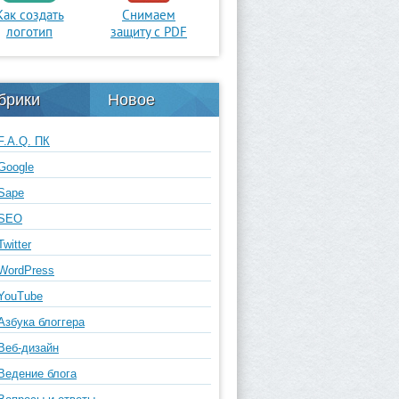
Как создать
Снимаем
логотип
защиту с PDF
брики
Новое
F.A.Q. ПК
Google
Sape
SEO
Twitter
WordPress
YouTube
Азбука блоггера
Веб-дизайн
Ведение блога