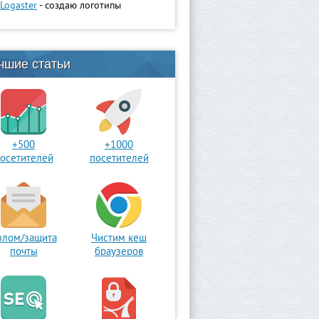
Logaster
- создаю логотипы
чшие статьи
+500
+1000
осетителей
посетителей
злом/защита
Чистим кеш
почты
браузеров