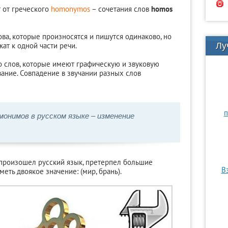
 от греческого
homonymos
– сочетания слов
homos
ва, которые произносятся и пишутся одинаково, но
ат к одной части речи.
Лу
 слов, которые имеют графическую и звуковую
вание. Совпадение в звучании разных слов
п
монимов в русском языке – изменение
 произошел русский язык, претерпел большие
В
еть двоякое значение: (мир, брань).