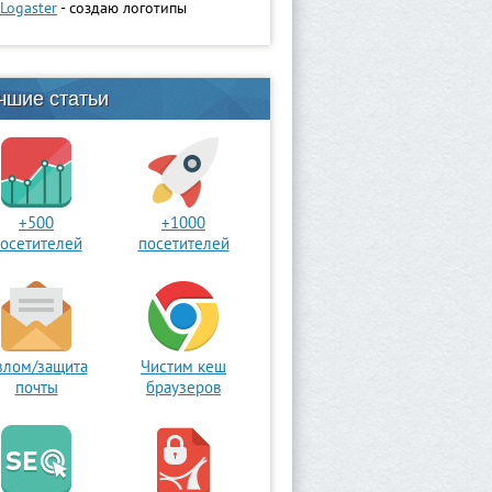
Logaster
- создаю логотипы
чшие статьи
+500
+1000
осетителей
посетителей
злом/защита
Чистим кеш
почты
браузеров