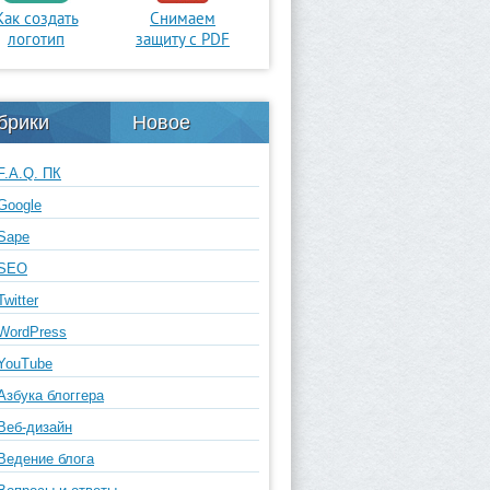
Как создать
Снимаем
логотип
защиту с PDF
брики
Новое
F.A.Q. ПК
Google
Sape
SEO
Twitter
WordPress
YouTube
Азбука блоггера
Веб-дизайн
Ведение блога