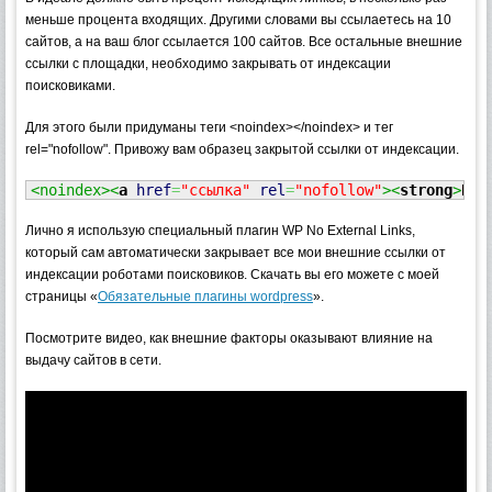
меньше процента входящих. Другими словами вы ссылаетесь на 10
сайтов, а на ваш блог ссылается 100 сайтов. Все остальные внешние
ссылки с площадки, необходимо закрывать от индексации
поисковиками.
Для этого были придуманы теги <noindex></noindex> и тег
rel="nofollow". Привожу вам образец закрытой ссылки от индексации.
<noindex><
a
href
=
"ссылка"
rel
=
"nofollow"
><
strong
>
НАЗ
Лично я использую специальный плагин WP No External Links,
который сам автоматически закрывает все мои внешние ссылки от
индексации роботами поисковиков. Скачать вы его можете с моей
страницы «
Обязательные плагины wordpress
».
Посмотрите видео, как внешние факторы оказывают влияние на
выдачу сайтов в сети.