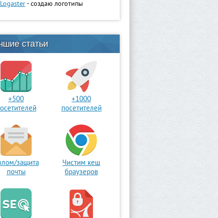
Logaster
- создаю логотипы
чшие статьи
+500
+1000
осетителей
посетителей
злом/защита
Чистим кеш
почты
браузеров