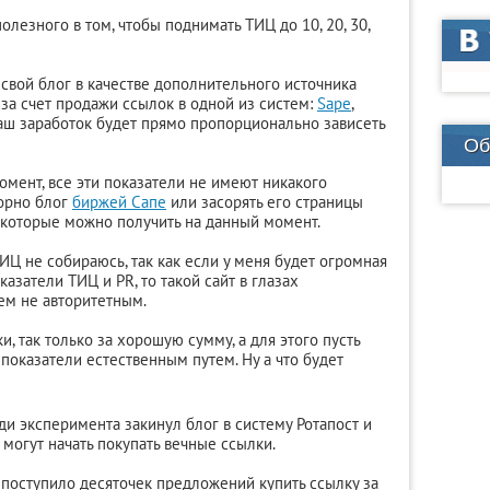
полезного в том, чтобы поднимать ТИЦ до 10, 20, 30,
 свой блог в качестве дополнительного источника
 за счет продажи ссылок в одной из систем:
Sape
,
 ваш заработок будет прямо пропорционально зависеть
Об
омент, все эти показатели не имеют никакого
торно блог
биржей Сапе
или засорять его страницы
 которые можно получить на данный момент.
ИЦ не собираюсь, так как если у меня будет огромная
азатели ТИЦ и PR, то такой сайт в глазах
ем не авторитетным.
и, так только за хорошую сумму, а для этого пусть
показатели естественным путем. Ну а что будет
ди эксперимента закинул блог в систему Ротапост и
 могут начать покупать вечные ссылки.
 поступило десяточек предложений купить ссылку за