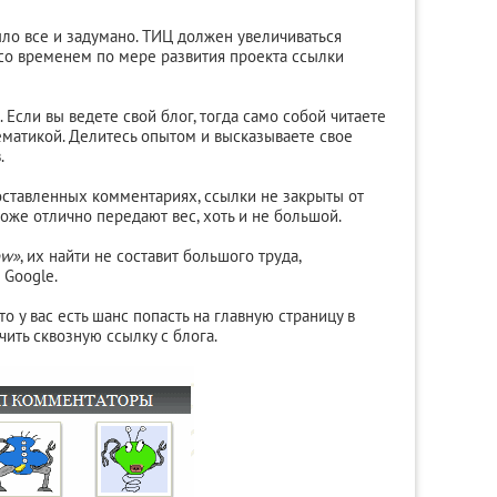
ло все и задумано. ТИЦ должен увеличиваться
а со временем по мере развития проекта ссылки
. Если вы ведете свой блог, тогда само собой читаете
ематикой. Делитесь опытом и высказываете свое
.
 оставленных комментариях, ссылки не закрыты от
оже отлично передают вес, хоть и не большой.
ow»
, их найти не составит большого труда,
 Google.
о у вас есть шанс попасть на главную страницу в
ить сквозную ссылку с блога.