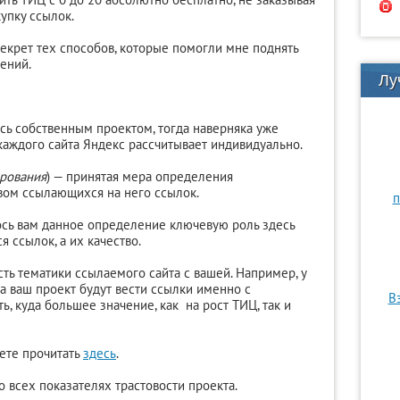
упку ссылок.
секрет тех способов, которые помогли мне поднять
ений.
Лу
сь собственным проектом, тогда наверняка уже
каждого сайта Яндекс рассчитывает индивидуально.
ирования
) — принятая мера определения
твом ссылающихся на него ссылок.
п
ось вам данное определение ключевую роль здесь
 ссылок, а их качество.
ть тематики ссылаемого сайта с вашей. Например, у
 на ваш проект будут вести ссылки именно с
В
ь, куда большее значение, как на рост ТИЦ, так и
ете прочитать
здесь
.
 всех показателях трастовости проекта.