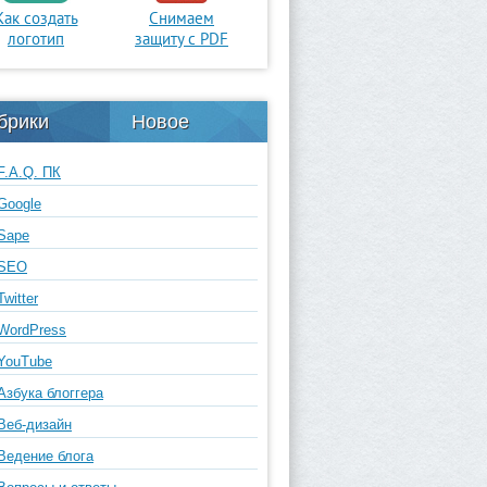
Как создать
Снимаем
логотип
защиту с PDF
брики
Новое
F.A.Q. ПК
Google
Sape
SEO
Twitter
WordPress
YouTube
Азбука блоггера
Веб-дизайн
Ведение блога