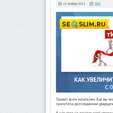
11 ноября 2012
SEO
Привет всем читателям. Как вы мо
прилетела долгожданная двадцатк
Я сам того не ожидая смог увелич