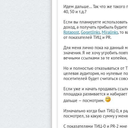
Идем дальше... Так что же такого 
40, 50 и т.д.?
Если вы планируете использовать
доход, а получать прибыль будите
Rotapost
,
Gogetlinks
,
Miralinks
, то
от показателей ТИЦ и PR.
Для меня лично пока на данный м
значения. Я не хочу угробить пов
вечными ссылками за те копейки,
Но и полностью отказываться от Т
целевая аудитория, но нулевые пок
посетителей будет считаться совс
Если уже и начать продавать ссылк
площадка развивается и набирает 
дальше — посмотрим.
Изначально когда был ТИЦ-0, я ра
посмотрел, за какую сумму у меня
С показателями ТИЦ-0 и PR-2 мне