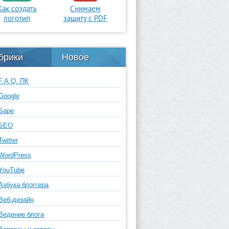
Как создать
Снимаем
логотип
защиту с PDF
брики
Новое
F.A.Q. ПК
Google
Sape
SEO
Twitter
WordPress
YouTube
Азбука блоггера
Веб-дизайн
Ведение блога