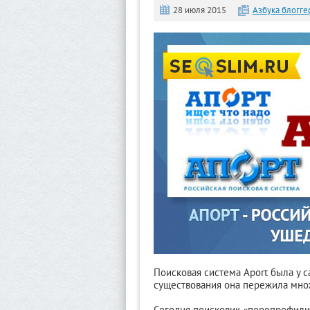
28 июля 2015
Азбука блогге
Поисковая система Aport была у с
существования она пережила множ
Сегодня поисковик «перепрофили