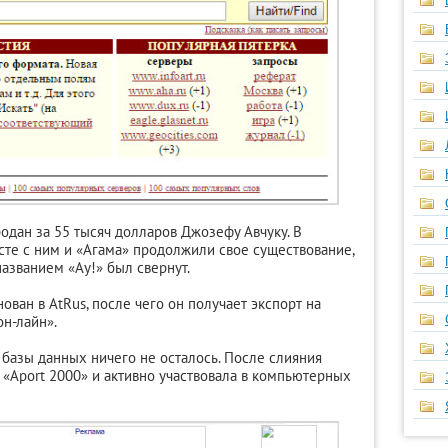
одан за 55 тысяч долларов Джозефу Авчуку. В
есте с ним и «Агама» продолжили свое существование,
азванием «Ау!» был свернут.
ован в AtRus, после чего он получает экспорт на
он-лайн».
 базы данных ничего не осталось. После слияния
 «Aport 2000» и активно участвовала в компьютерных