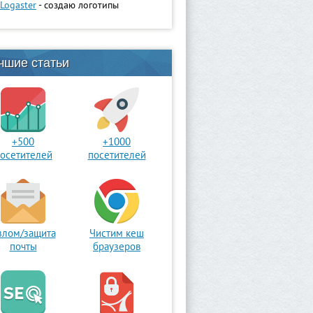
Logaster
- создаю логотипы
чшие статьи
+500
+1000
осетителей
посетителей
злом/защита
Чистим кеш
почты
браузеров