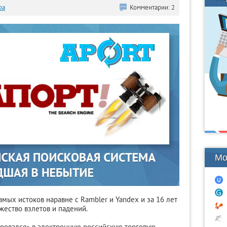
ра
Комментарии: 2
Мо
амых истоков наравне с Rambler и Yandex и за 16 лет
ество взлетов и падений.
ровался» в электронную российскую торговую