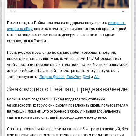
После того, как Пайпал вышла из-под крыла популярного
интернет-
аукциона eBay
, она стала считаться самостоятельной организацией,
которая нацелилась завоевать доверие не только в западных
странах, но и в России.
Пусть русское население не сильно любит совершать покупки,
производить оплату виртуальными деньгами, PayPal сделает все,
чтобы в скором времени онлайн платежи стали обычной процедурой
для российских обывателей, не смотря на то, что у нее уже есть
такие конкуренты:
Яндекс.Деньги
,
EasyPay
,
Qiwi
и
W1
.
Знакомство с Пейпал, предназначение
Больше всего создатели Пайпал гордятся той степенью
безопасности, которую они смогли предложить своим пользователям
на текущий момент. Это особенно важно, учитывая глобальность
сайта и количество операций, проводящееся ежедневно.
Соответственно, можно рассчитывать и на быстроту транзакций, без
чего невозможно представить компанию с таким кредитом доверия.