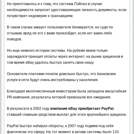
Но приготовьтесь и к тому, что система Пэйпал в случае
необходимости запросит удостоверяющие личность документы, если
почувствует недоверие к транзакциям.
В таком случае аккаунт пользователя блокируется, но судя по
отзывам, вряд ли это с вами произойдет, если нет каких-либо
поводов.
Но еще немного истории системы. На рубеже веков только
зарождался принцип оплаты через интернет, на рынке аукционов в
том время eBay удалось быстро занять свою нишу.
Основатели платежки поняли довольно быстро, что банковские
услуги в сети будут очень востребованы у населения.
Благодаря многочисленным инвесторам была запущена масштабная
PR-компания, результаты которой превзошли все ожидания.
В результате в 2002 году
компания eBay приобретает PayPal
,
ставший главным средством выплат для этого крупнейшего аукциона.
PayPal быстро набирал обороты, к 2007 году подмяв под себя
фактически эту сферу. На тот момент в активе системы было 133