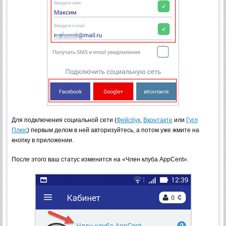
Для подключения социальной сети (
Фейсбук
,
Вконтакте
или
Гугл
Плюс
) первым делом в ней авторизуйтесь, а потом уже жмите на
кнопку в приложении.
После этого ваш статус изменится на «Член клуба AppCent».