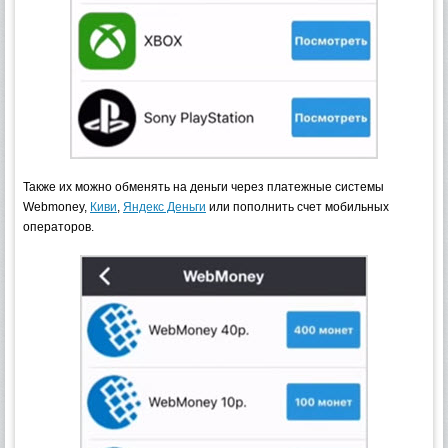
Также их можно обменять на деньги через платежные системы
Webmoney,
Киви
,
Яндекс Деньги
или пополнить счет мобильных
операторов.