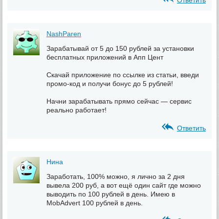
NashParen
Зарабатывай от 5 до 150 рублей за установки
бесплатных приложений в Апп Цент
Скачай приложение по ссылке из статьи, введи
промо-код и получи бонус до 5 рублей!
Начни зарабатывать прямо сейчас — сервис
реально работает!
Ответить
Нина
Заработать, 100% можно, я лично за 2 дня
вывела 200 руб, а вот ещё один сайт где можно
выводить по 100 рублей в день. Имею в
MobAdvert 100 рублей в день.