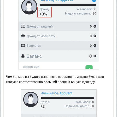
Чем больше вы будите выполнять проектов, тем выше будет ваш
статус и соответственно больший процент бонуса к доходу.