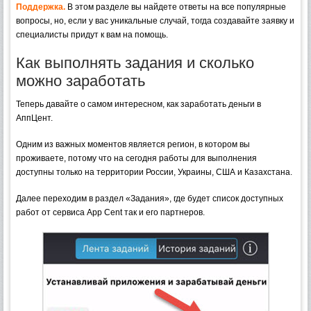
Поддержка.
В этом разделе вы найдете ответы на все популярные
вопросы, но, если у вас уникальные случай, тогда создавайте заявку и
специалисты придут к вам на помощь.
Как выполнять задания и сколько
можно заработать
Теперь давайте о самом интересном, как заработать деньги в
АппЦент.
Одним из важных моментов является регион, в котором вы
проживаете, потому что на сегодня работы для выполнения
доступны только на территории России, Украины, США и Казахстана.
Далее переходим в раздел «Задания», где будет список доступных
работ от сервиса App Cent так и его партнеров.