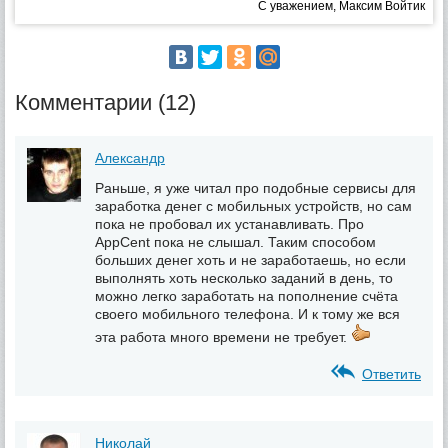
С уважением, Максим Войтик
Комментарии (12)
Александр
Раньше, я уже читал про подобные сервисы для
заработка денег с мобильных устройств, но сам
пока не пробовал их устанавливать. Про
AppCent пока не слышал. Таким способом
больших денег хоть и не заработаешь, но если
выполнять хоть несколько заданий в день, то
можно легко заработать на пополнение счёта
своего мобильного телефона. И к тому же вся
эта работа много времени не требует.
Ответить
Николай