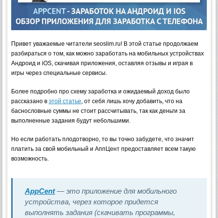
Привет уважаемые читатели seoslim.ru! В этой статье продолжаем
разбираться о том, как можно заработать на мобильных устройствах
Андроид и iOS, скачивая приложения, оставляя отзывы и играя в
игры через специальные сервисы.
Более подробно про схему заработка и ожидаемый доход было
рассказано
в
этой статье
, от себя лишь хочу добавить, что на
баснословные суммы не стоит рассчитывать, так как деньги за
выполненные задания будут небольшими.
Но если работать плодотворно, то вы точно забудете, что значит
платить за свой мобильный и АппЦент предоставляет всем такую
возможность.
AppCent
— это приложение для мобильного
устройства, через которое придется
выполнять задания (скачивать программы,