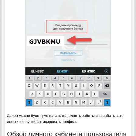
Далее можно будет уже начать выполнять работы и зарабатывать
деньги, но лучше активировать профиль.
Обзор личного кабинета пользователя