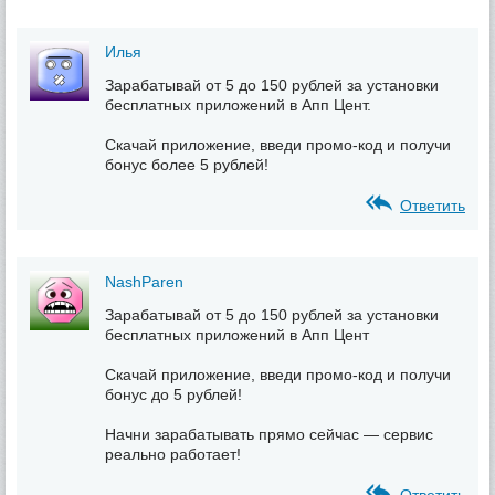
Илья
Зарабатывай от 5 до 150 рублей за установки
бесплатных приложений в Апп Цент.
Скачай приложение, введи промо-код и получи
бонус более 5 рублей!
Ответить
NashParen
Зарабатывай от 5 до 150 рублей за установки
бесплатных приложений в Апп Цент
Скачай приложение, введи промо-код и получи
бонус до 5 рублей!
Начни зарабатывать прямо сейчас — сервис
реально работает!
Ответить