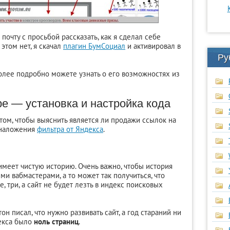
почту с просьбой рассказать, как я сделал себе
этом нет, я скачал
плагин БумСоциал
и активировал в
Ру
олее подробно можете узнать о его возможностях из
e — установка и настройка кода
том, чтобы выяснить является ли продажи ссылок на
 наложения
фильтра от Яндекса
.
имеет чистую историю. Очень важно, чтобы история
и вабмастерами, а то может так получиться, что
, три, а сайт не будет лезть в индекс поисковых
он писал, что нужно развивать сайт, а год стараний ни
декса было
ноль страниц
.