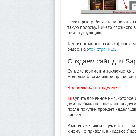
Некоторые ребята стали писать на 
такую полоску. Ничего сложного в 
нем эту функцию.
Там очень много разных фишек. Б
видео, на
этой странице
.
Создаем сайт для Sap
Суть эксперимента заключается в 
молодых блогах явной причиной
Что понадобится сделать:
1)
Купить доменное имя, которое 
домена была незапачканная другим
после покупки пройдет неделя, две
систем.
У меня уже такой случай был. Плат
к чему не привели, в индексе Ян