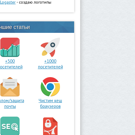
Logaster
- создаю логотипы
чшие статьи
+500
+1000
осетителей
посетителей
злом/защита
Чистим кеш
почты
браузеров