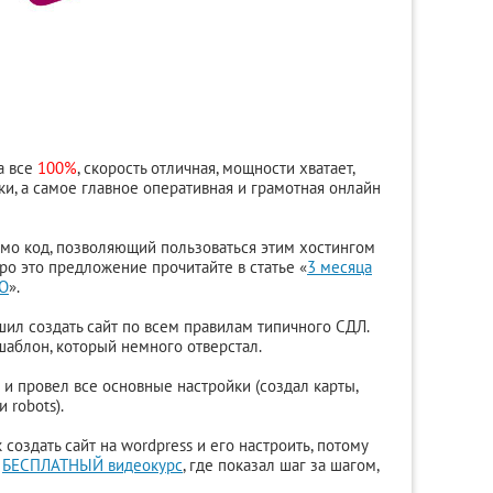
а все
100%
, скорость отличная, мощности хватает,
и, а самое главное оперативная и грамотная онлайн
омо код, позволяющий пользоваться этим хостингом
ро это предложение прочитайте в статье «
3 месяца
НО
».
шил создать сайт по всем правилам типичного СДЛ.
аблон, который немного отверстал.
 и провел все основные настройки (создал карты,
 robots).
к создать сайт на wordpress и его настроить, потому
л
БЕСПЛАТНЫЙ видеокурс
, где показал шаг за шагом,