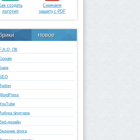
Как создать
Снимаем
логотип
защиту с PDF
брики
Новое
F.A.Q. ПК
Google
Sape
SEO
Twitter
WordPress
YouTube
Азбука блоггера
Веб-дизайн
Ведение блога