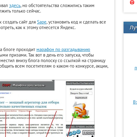
зывал
здесь
, но обстоятельства сложились таким
жить только сейчас.
к создать сайт для
Sape
, установить код и сделать все
отреть, как к этому отнесется Яндекс.
Лу
на блоге проходит
марафон по разгадыванию
и призами. Так вот в день его запуска, чтобы
местил внизу блога полоску со ссылкой на страницу
общить всем посетителям о каком-то конкурсе, акции,
п
В