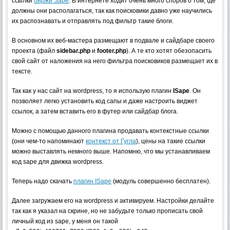
ссылки
биржи Sape
. В интернете ходит очень много споров о том, где
должны они располагаться, так как поисковики давно уже научились
их распознавать и отправлять под фильтр такие блоги.
В основном их веб-мастера размещают в подвале и сайдбаре своего
проекта (файл
sidebar.php
и
footer.php
). А те кто хотят обезопасить
свой сайт от наложения на него фильтра поисковиков размещает их в
тексте.
Так как у нас сайт на wordpress, то я использую плагин
ISape
. Он
позволяет легко установить код сапы и даже настроить виджет
ссылок, а затем вставить его в футер или сайдбар блога.
Можно с помощью данного плагина продавать контекстные ссылки
(они чем-то напоминают
контекст от Гугла
), цены на такие ссылки
можно выставлять немного выше. Напомню, что мы устанавливаем
код sape для движка wordpress.
Теперь надо скачать
плагин ISape
(модуль совершенно бесплатен).
Далее загружаем его на wordpress и активируем. Настройки делайте
так как я указал на скрине, но не забудьте только прописать свой
личный код из sape, у меня он такой