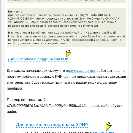
Для самых начинающих скажу, что
движок wordpress
работает на php,
поэтому выбираем ссылку с PHP, где нам предложат скачать zip-архив
в котором уже будет находиться папка с вашим индивидуальным
профиля.
Пример его типа такой
«
7c6c592486761гe7920dfол909tv0er988ba945
» просто набор букв и
цифр.