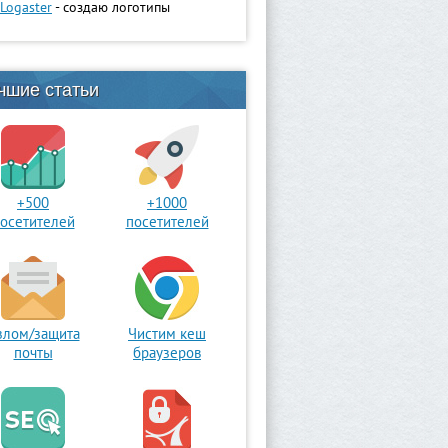
Logaster
- создаю логотипы
чшие статьи
+500
+1000
осетителей
посетителей
злом/защита
Чистим кеш
почты
браузеров