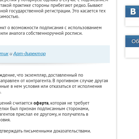
 такой практике стороны прибегают редко. Бывают
ной государственной регистрации. Это касается тех
жимостью.
нкт о возможности подписания с использованием
или аналога собственноручной росписи.
Об
итик
и
Арт-директор
ждение, что экземпляр, доставленный по
аправлен от контрагента. В противном случае другая
нные в нем условия или отказаться от исполнения
.
шений считается
оферта
, которая не требует
делки был признан подписанным сторонами,
гентов прислал ее другому, и получатель в
овия.
дтверждать письменными доказательствами.