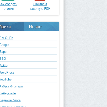
Как создать
Снимаем
логотип
защиту с PDF
брики
Новое
F.A.Q. ПК
Google
Sape
SEO
Twitter
WordPress
YouTube
Азбука блоггера
Веб-дизайн
Ведение блога