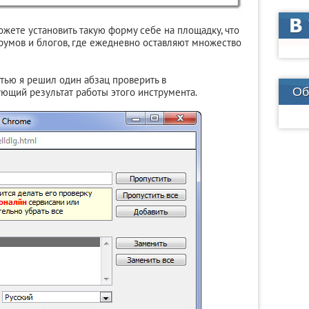
можете установить такую форму себе на площадку, что
румов и блогов, где ежедневно оставляют множество
атью я решил один абзац проверить в
Об
ющий результат работы этого инструмента.