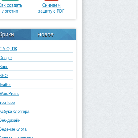
Как создать
Снимаем
логотип
защиту с PDF
брики
Новое
F.A.Q. ПК
Google
Sape
SEO
Twitter
WordPress
YouTube
Азбука блоггера
Веб-дизайн
Ведение блога