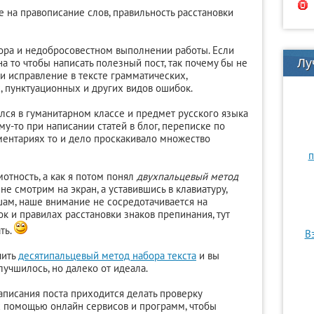
 на правописание слов, правильность расстановки
тора и недобросовестном выполнении работы. Если
а то чтобы написать полезный пост, так почему бы не
Лу
 и исправление в тексте грамматических,
, пунктуационных и других видов ошибок.
чился в гуманитарном классе и предмет русского языка
му-то при написании статей в блог, переписке по
ментариях то и дело проскакивало множество
п
отность, а как я потом понял
двухпальцевый метод
 не смотрим на экран, а уставившись в клавиатуру,
ам, наше внимание не сосредотачивается на
 и правилах расстановки знаков препинания, тут
ть.
В
чить
десятипальцевый метод набора текста
и вы
лучшилось, но далеко от идеала.
аписания поста приходится делать проверку
с помощью онлайн сервисов и программ, чтобы