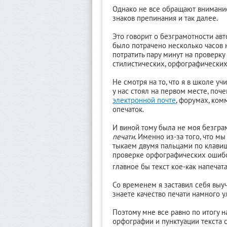
Однако не все обращают внимание
знаков препинания и так далее.
Это говорит о безграмотности ав
было потрачено несколько часов н
потратить пару минут на проверку
стилистических, орфографических
Не смотря на то, что я в школе у
у нас стоял на первом месте, поче
электронной почте
, форумах, ком
опечаток.
И виной тому была не моя безграм
печати
. Именно из-за того, что мы
тыкаем двумя пальцами по клавиш
проверке орфографических ошибок
главное бы текст кое-как напечата
Со временем я заставил себя выу
знаете качество печати намного у
Поэтому мне все равно по итогу н
орфографии и пунктуации текста 