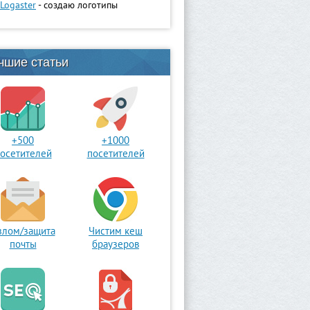
Logaster
- создаю логотипы
чшие статьи
+500
+1000
осетителей
посетителей
злом/защита
Чистим кеш
почты
браузеров