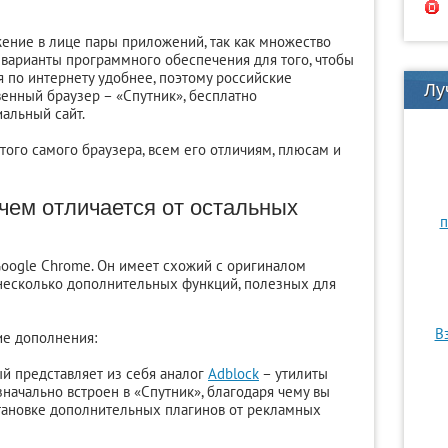
жение в лице пары приложений, так как множество
варианты программного обеспечения для того, чтобы
я по интернету удобнее, поэтому российские
Лу
венный браузер – «Спутник», бесплатно
альный сайт.
того самого браузера, всем его отличиям, плюсам и
 чем отличается от остальных
п
Google Chrome. Он имеет схожий с оригиналом
 несколько дополнительных функций, полезных для
В
ие дополнения:
ый представляет из себя аналог
Adblock
– утилиты
начально встроен в «Спутник», благодаря чему вы
тановке дополнительных плагинов от рекламных