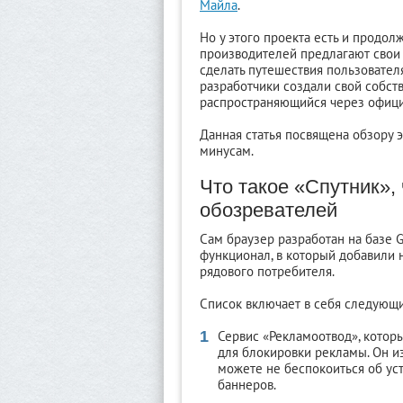
Майла
.
Но у этого проекта есть и продол
производителей предлагают свои 
сделать путешествия пользовател
разработчики создали свой собст
распространяющийся через офици
Данная статья посвящена обзору э
минусам.
Что такое «Спутник»,
обозревателей
Сам браузер разработан на базе 
функционал, в который добавили
рядового потребителя.
Список включает в себя следующ
Сервис «Рекламоотвод», котор
для блокировки рекламы. Он из
можете не беспокоиться об ус
баннеров.