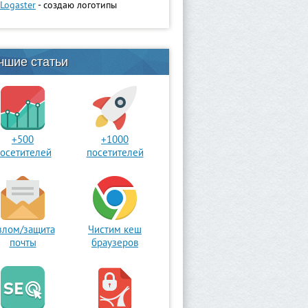
Logaster
- создаю логотипы
чшие статьи
+500
+1000
осетителей
посетителей
злом/защита
Чистим кеш
почты
браузеров