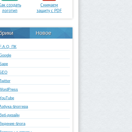
Как создать
Снимаем
логотип
защиту с PDF
брики
Новое
F.A.Q. ПК
Google
Sape
SEO
Twitter
WordPress
YouTube
Азбука блоггера
Веб-дизайн
Ведение блога