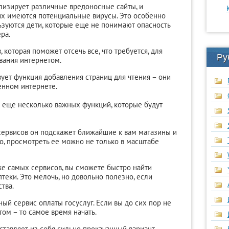
ализирует различные вредоносные сайты, и
них имеются потенциальные вирусы. Это особенно
ьзуются дети, которые еще не понимают опасность
ра.
 которая поможет отсечь все, что требуется, для
Ру
вания интернетом.
вует функция добавления страниц для чтения – они
енном интернете.
т еще несколько важных функций, которые будут
ервисов он подскажет ближайшие к вам магазины и
о, просмотреть ее можно не только в масштабе
же самых сервисов, вы сможете быстро найти
еки. Это мелочь, но довольно полезно, если
тва.
ный сервис оплаты госуслуг. Если вы до сих пор не
том – то самое время начать.
ставляет из себя сильно прокачанный вариант