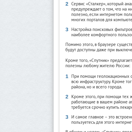
Сервис «Сталкер», который ан
предупреждает о том, что на 
полезно, если интернетом пол
многих порталов для компьюте
Настройка поисковых фильтров,
наиболее комфортного пользо
Помимо этого, в браузере сущест
будут доступны даже при выключ
Кроме того, «Спутник» предлагае
полезны любому жителю России:
При помощи геолокационных с
всю инфраструктуру. Кроме тог
района, но и всего города.
Кроме этого, при помощи тех 
работающие в вашем районе апт
требуется срочно купить лекарс
И самое главное – это встроен
пользуетесь для этого интерне
В общем и целом, «Спутник» пред