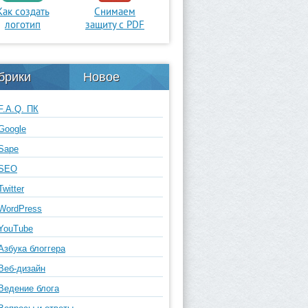
Как создать
Снимаем
логотип
защиту с PDF
брики
Новое
F.A.Q. ПК
Google
Sape
SEO
Twitter
WordPress
YouTube
Азбука блоггера
Веб-дизайн
Ведение блога