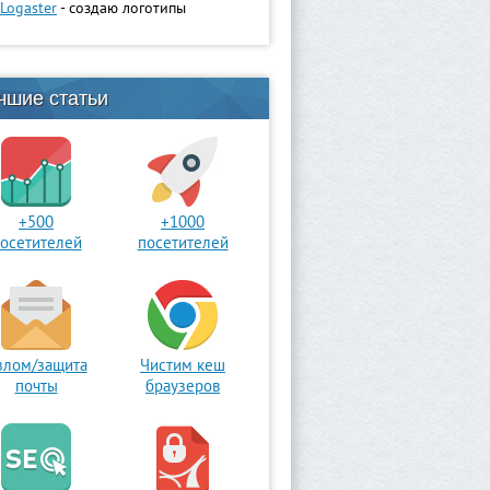
Logaster
- создаю логотипы
чшие статьи
+500
+1000
осетителей
посетителей
злом/защита
Чистим кеш
почты
браузеров