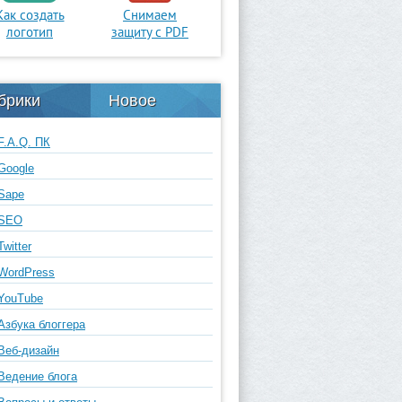
Как создать
Снимаем
логотип
защиту с PDF
брики
Новое
F.A.Q. ПК
Google
Sape
SEO
Twitter
WordPress
YouTube
Азбука блоггера
Веб-дизайн
Ведение блога