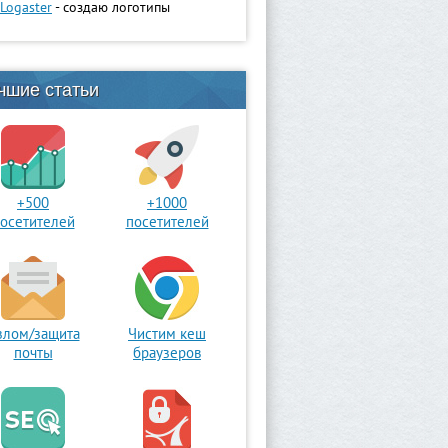
Logaster
- создаю логотипы
чшие статьи
+500
+1000
осетителей
посетителей
злом/защита
Чистим кеш
почты
браузеров