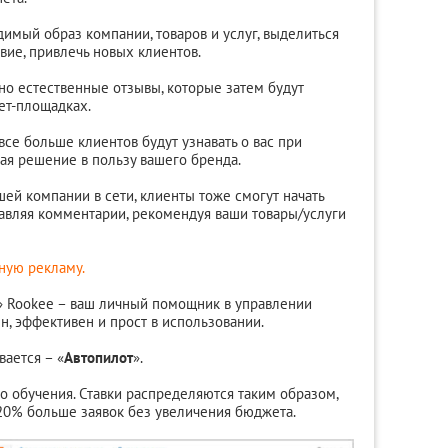
мый образ компании, товаров и услуг, выделиться
твие, привлечь новых клиентов.
о естественные отзывы, которые затем будут
ет-площадках.
 все больше клиентов будут узнавать о вас при
мая решение в пользу вашего бренда.
шей компании в сети, клиенты тоже смогут начать
авляя комментарии, рекомендуя ваши товары/услуги
тную рекламу.
» Rookee – ваш личный помощник в управлении
н, эффективен и прост в использовании.
вается – «
Автопилот
».
о обучения. Ставки распределяются таким образом,
20% больше заявок без увеличения бюджета.