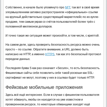
Собственно, в начале было упомянуто про
NFT
, так вот в своё время
злоумышленники активно распространяли «официальные» ссылки
на крупный действительно существующий маркетплейс по их купле-
продаже, тем самым украв со счётов пользователей более трёх с
половинной миллионов долларов.
И точно такая же ситуация может произойти, в том числе, с криптой.
На самом деле, здесь проверить безопасность ресурса можно очень
просто – по ссылке. Обратите внимание, в URL должно быть
написано не HTTP, а именно
HTTPS
, так как это безопасный протокол
передачи данных.
Последняя буква S как раз означает «Secure», то есть безопасность.
Фишинговые сайты себе позволить себе такой роскоши как SSL-
сертификат не могут, поэтому у них в ссылках будет только HTTP.
Фейковые мобильные приложения
Здесь всё ещё интереснее. Если в случае с фишингом пользователя
хотят обмануть, якобы он находится на уже известном и
проверенном ресурсе, то некоторые обманщики заходят ещё