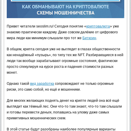
Привет читатели seoslim.ru! Сегодня понятие «
криптовалюта
» уже
знакомо практически каждому. Даже совсем далёкие от цифрового
мира люди как минимум слышали про тот же
Биткоин
.
В общем, крипта сегодня уже не выглядит в глазах общественности
как ненадёжный «пузырь», по типу тех же NFT. Разбирающиеся в ней
люди так вообще зарабатывают огромные состояния, фактически
просто спекулируя на курсе роста и падения стоимости разных
монет.
Однако такой
вид заработка
сопровождают не только огромные
риски, это само собой, но ещё и мошенники.
Для многих желающих поднять денег на крипте людей она всё ещё
выглядит как тёмный лес. Они что-то там знают, что-то там слышали
и готовы перевести деньги, попавшись на уловку даже самых
примитивных мошеннических схем.
В этой статье будут разобраны наиболее популярные варианты