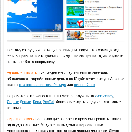
Поэтому сотрудничая с медиа сетями, вы получаете схожий доход,
если бы работали с Ютубом напрямую, не смотря на то, что отдаете
часть заработка посреднику.
Удобные выплаты.
Без медиа сети единственным способом
обналичивать заработанные деньги на Ютубе через аккаунт Adsense
станет
платежная система Рапида
или
именной чек
.
Но работая с Networks выплаты можно получать на
WebMoney
,
Яндекс Деньги
,
Киви
,
PayPal
, банковские карты и другие платежные
системы.
Обратная связь.
Возникающие вопросы и проблемы решать станет
одно удовольствие. Медиа сети выделяют персональных
менеджеров, предоставляют контактные данные для связи: Skype,