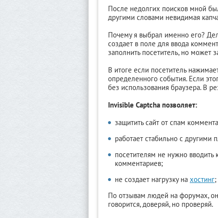
После недолгих поисков мной был 
другими словами невидимая капча
Почему я выбрал именно его? Дело
создает в поле для ввода коммен
заполнить посетитель, но может з
В итоге если посетитель нажимае
определенного события. Если этог
без использования браузера. В ре
Invisible Captcha позволяет:
защитить сайт от спам коммент
работает стабильно с другими п
посетителям не нужно вводить к
комментариев;
не создает нагрузку на
хостинг
;
По отзывам людей на форумах, он
говорится, доверяй, но проверяй.