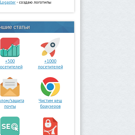
Logaster
- создаю логотипы
чшие статьи
+500
+1000
осетителей
посетителей
злом/защита
Чистим кеш
почты
браузеров