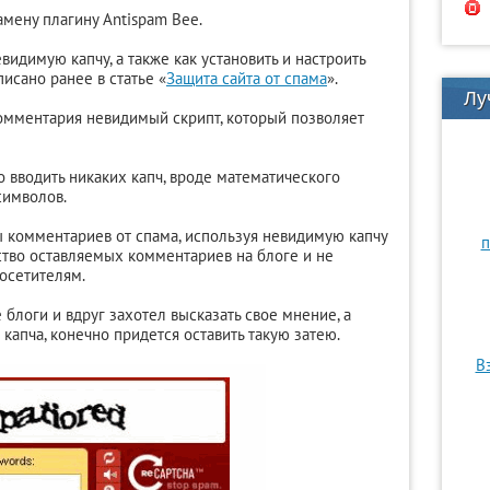
амену плагину Antispam Bee.
видимую капчу, а также как установить и настроить
исано ранее в статье «
Защита сайта от спама
».
Лу
комментария невидимый скрипт, который позволяет
о вводить никаких капч, вроде математического
символов.
ты комментариев от спама, используя невидимую капчу
п
ство оставляемых комментариев на блоге и не
посетителям.
блоги и вдруг захотел высказать свое мнение, а
 капча, конечно придется оставить такую затею.
В