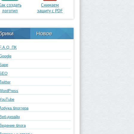
Как создать
Снимаем
логотип
защиту с PDF
брики
Новое
F.A.Q. ПК
Google
Sape
SEO
Twitter
WordPress
YouTube
Азбука блоггера
Веб-дизайн
Ведение блога