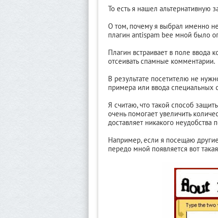
То есть я нашел альтернативную з
О том, почему я выбрал именно не
плагин antispam bee мной было оп
Плагин встраивает в поле ввода 
отсеивать спамные комментарии.
В результате посетителю не нужн
примера или ввода специальных 
Я считаю, что такой способ защи
очень помогает увеличить количе
доставляет никакого неудобства 
Например, если я посещаю другие 
передо мной появляется вот такая