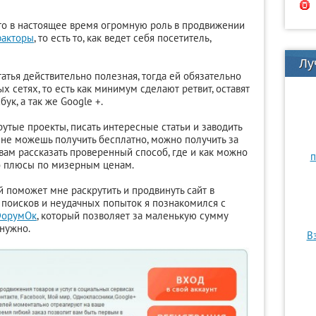
 что в настоящее время огромную роль в продвижении
факторы
, то есть то, как ведет себя посетитель,
Лу
татья действительно полезная, тогда ей обязательно
х сетях, то есть как минимум сделают ретвит, оставят
сбук, а так же Google +.
рутые проекты, писать интересные статьи и заводить
о не можешь получить бесплатно, можно получить за
у вам рассказать проверенный способ, где и как можно
п
гло плюсы по мизерным ценам.
й поможет мне раскрутить и продвинуть сайт в
 поисков и неудачных попыток я познакомился с
орумОк
, который позволяет за маленькую сумму
 нужно.
В