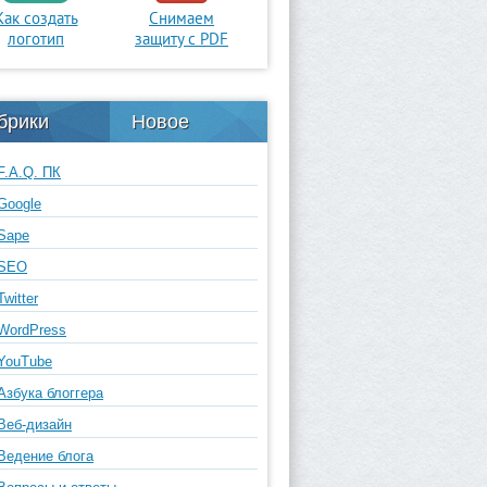
Как создать
Снимаем
логотип
защиту с PDF
брики
Новое
F.A.Q. ПК
Google
Sape
SEO
Twitter
WordPress
YouTube
Азбука блоггера
Веб-дизайн
Ведение блога