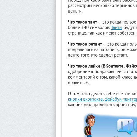
рассмотрим несколько терминов т
деньги.
Что такое твит
— это когда пользо
более 140 символов.
Твиты
будут 
странице, так как имеют собствен
Что такое ретвит
— это когда польз
понравилась ваша запись, он може
ленте того, кто сделал ретвит.
Что такое лайки (ВКонтакте, Фэйсб
одобрение к понравившейся статье
комментарий о том, какой классны
нравится».
О том, как сделать себе все эти кн
кнопки вконтакте, фейсбук, твитте
как без них продвигать проект бу