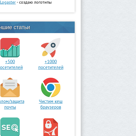
Logaster
- создаю логотипы
чшие статьи
+500
+1000
осетителей
посетителей
злом/защита
Чистим кеш
почты
браузеров