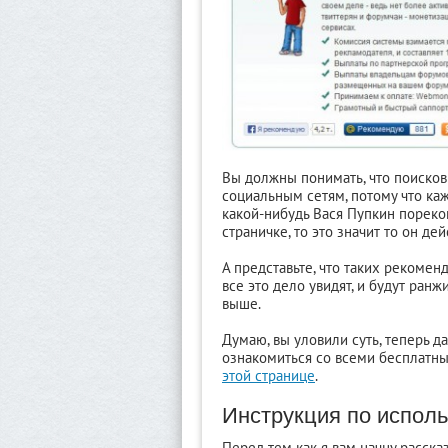
Вы должны понимать, что поиско
социальным сетям, потому что ка
какой-нибудь Вася Пупкин пореко
страничке, то это значит то он д
А представьте, что таких рекомен
все это дело увидят, и будут ранж
выше.
Думаю, вы уловили суть, теперь д
ознакомиться со всеми бесплатн
этой странице
.
Инструкция по испол
Перед тем как я вам начну расска