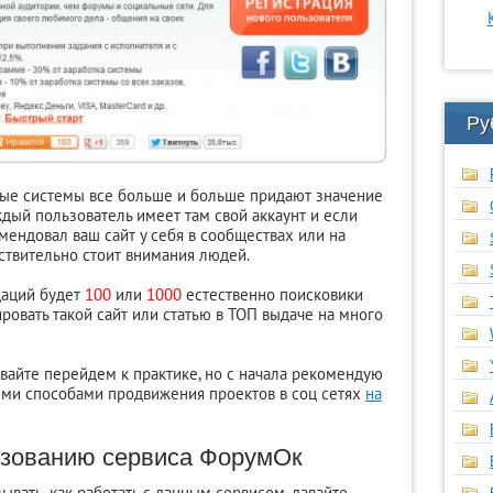
Ру
вые системы все больше и больше придают значение
ждый пользователь имеет там свой аккаунт и если
мендовал ваш сайт у себя в сообществах или на
ействительно стоит внимания людей.
даций будет
100
или
1000
естественно поисковики
ировать такой сайт или статью в ТОП выдаче на много
авайте перейдем к практике, но с начала рекомендую
ыми способами продвижения проектов в соц сетях
на
ьзованию сервиса ФорумОк
зывать, как работать с данным сервисом, давайте