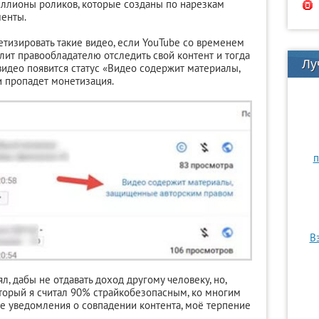
иллионы роликов, которые созданы по нарезкам
менты.
етизировать такие видео, если YouTube со временем
лит правообладателю отследить свой контент и тогда
Лу
идео появится статус «Видео содержит материалы,
 пропадет монетизация.
п
В
л, дабы не отдавать доход другому человеку, но,
оторый я считал 90% страйкобезопасным, ко многим
е уведомления о совпадении контента, моё терпение