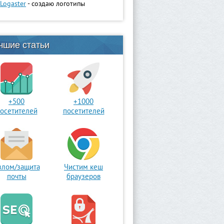
Logaster
- создаю логотипы
чшие статьи
+500
+1000
осетителей
посетителей
злом/защита
Чистим кеш
почты
браузеров