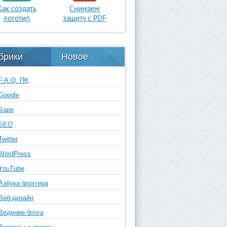
Как создать
Снимаем
логотип
защиту с PDF
брики
Новое
F.A.Q. ПК
Google
Sape
SEO
Twitter
WordPress
YouTube
Азбука блоггера
Веб-дизайн
Ведение блога