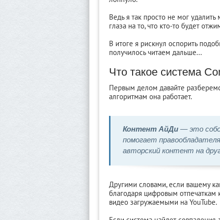
Ведь я так просто не мог удалить
глаза на то, что кто-то будет отжи
В итоге я рискнул оспорить подоб
получилось читаем дальше...
Что такое система Con
Первым делом давайте разберемся
алгоритмам она работает.
Контент АйДи
— это собс
помогает правообладател
авторский контент на друг
Другими словами, если вашему ка
благодаря цифровым отпечаткам к
видео загружаемыми на YouTube.
Если система найдет совпадения, 