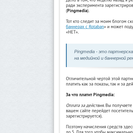
ради эксперимента зарегистриро
(
Pingmedia
).
Тот кто следит за моим блогом ск
баннерах c Rotaban
» и может поду
«НЕТ».
Pingmedia - это партнерск
на медийной и баннерной ре
Отличительной чертой этой партне
платить как за показы, так и за де
За что платит Pingmedia:
Оплата за действия
. Вы получаете
вашем сайте перейдет посетитель 
зарегистрируется).
Поэтому начисления средств здесь
до 5. Для того чтобы максимальн