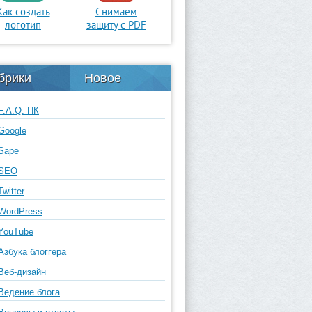
Как создать
Снимаем
логотип
защиту с PDF
брики
Новое
F.A.Q. ПК
Google
Sape
SEO
Twitter
WordPress
YouTube
Азбука блоггера
Веб-дизайн
Ведение блога