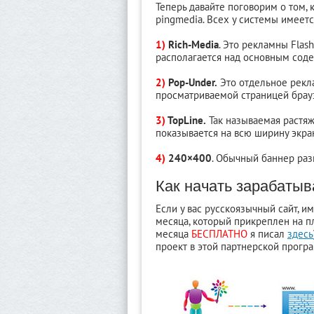
Теперь давайте поговорим о том,
pingmedia. Всех у системы имеетс
1)
Rich-Media
. Это рекламны Flas
располагается над основным сод
2)
Pop-Under.
Это отдельное рекл
просматриваемой страницей брау
3)
TopLine.
Так называемая растяж
показывается на всю ширину экран
4)
240×400
. Обычный баннер ра
Как начать зарабатыв
Если у вас русскоязычный сайт, 
месяца, который прикреплен на п
месяца
БЕСПЛАТНО
я писал
здесь
проект в этой партнерской прогр