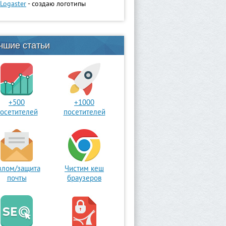
Logaster
- создаю логотипы
чшие статьи
+500
+1000
осетителей
посетителей
злом/защита
Чистим кеш
почты
браузеров