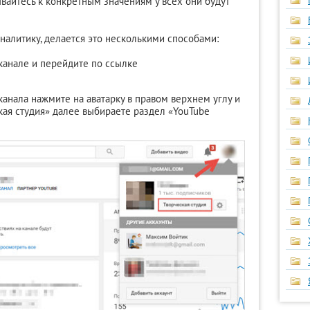
ывайтесь к конкретным значениям у всех они будут
налитику, делается это несколькими способами:
канале и перейдите по ссылке
анала нажмите на аватарку в правом верхнем углу и
кая студия» далее выбираете раздел «YouTube