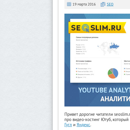
19 марта 2016
SEO
Привет дорогие читатели seoslim.
про видео-хостинг Ютуб, который
Гугл
и
Яндекс
.