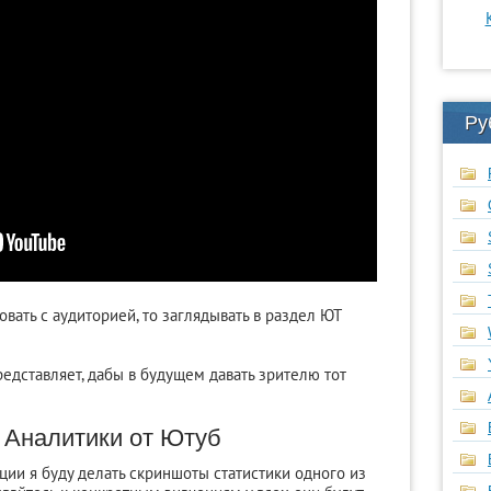
Ру
вать с аудиторией, то заглядывать в раздел ЮТ
представляет, дабы в будущем давать зрителю тот
 Аналитики от Ютуб
ии я буду делать скриншоты статистики одного из