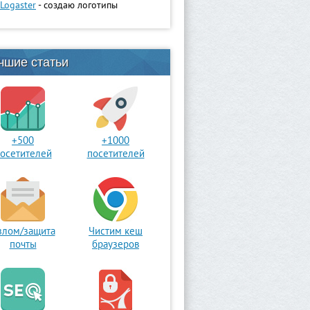
Logaster
- создаю логотипы
чшие статьи
+500
+1000
осетителей
посетителей
злом/защита
Чистим кеш
почты
браузеров