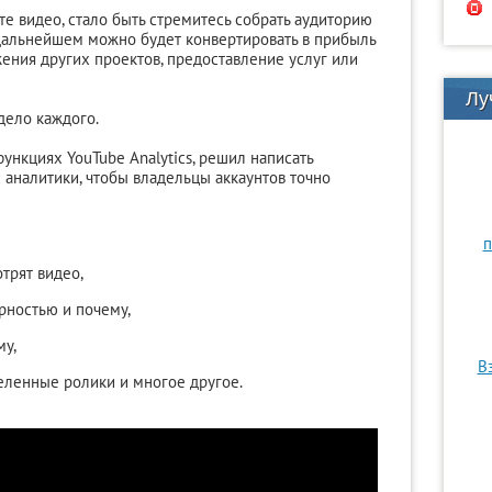
те видео, стало быть стремитесь собрать аудиторию
дальнейшем можно будет конвертировать в прибыль
ения других проектов, предоставление услуг или
Лу
дело каждого.
функциях YouTube Analytics, решил написать
аналитики, чтобы владельцы аккаунтов точно
п
отрят видео,
рностью и почему,
му,
В
еленные ролики и многое другое.