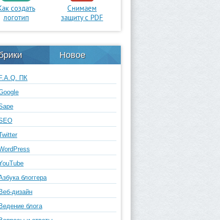
Как создать
Снимаем
логотип
защиту с PDF
брики
Новое
F.A.Q. ПК
Google
Sape
SEO
Twitter
WordPress
YouTube
Азбука блоггера
Веб-дизайн
Ведение блога