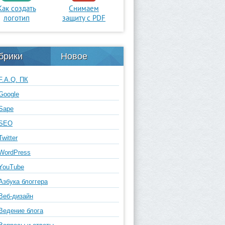
Как создать
Снимаем
логотип
защиту с PDF
брики
Новое
F.A.Q. ПК
Google
Sape
SEO
Twitter
WordPress
YouTube
Азбука блоггера
Веб-дизайн
Ведение блога