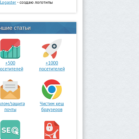
Logaster
- создаю логотипы
чшие статьи
+500
+1000
осетителей
посетителей
злом/защита
Чистим кеш
почты
браузеров