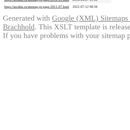
https://seoslim.ru/sitemap-pt-page-2011-07.html
2022-07-12 08:56
Generated with
Google (XML) Sitemaps G
Brachhold
. This XSLT template is releas
If you have problems with your sitemap p